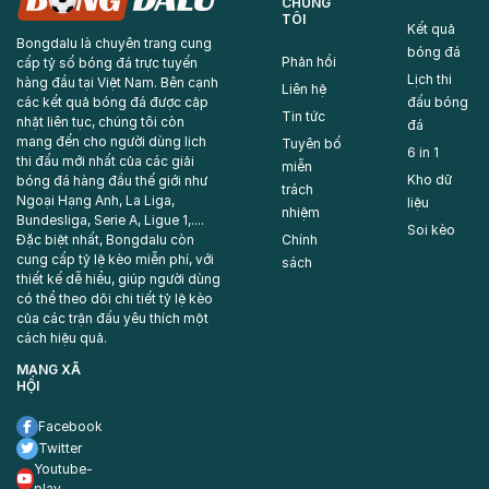
CHÚNG
TÔI
Kết quả
Bongdalu là chuyên trang cung
bóng đá
Phản hồi
cấp tỷ số bóng đá trực tuyến
Lịch thi
hàng đầu tại Việt Nam. Bên cạnh
Liên hệ
các kết quả bóng đá được cập
đấu bóng
Tin tức
nhật liên tục, chúng tôi còn
đá
mang đến cho người dùng lịch
Tuyên bố
6 in 1
thi đấu mới nhất của các giải
miễn
Kho dữ
bóng đá hàng đầu thế giới như
trách
Ngoại Hạng Anh, La Liga,
liệu
nhiệm
Bundesliga, Serie A, Ligue 1,....
Soi kèo
Đặc biệt nhất, Bongdalu còn
Chính
cung cấp tỷ lệ kèo miễn phí, với
sách
thiết kế dễ hiểu, giúp người dùng
có thể theo dõi chi tiết tỷ lệ kèo
của các trận đấu yêu thích một
cách hiệu quả.
MẠNG XÃ
HỘI
Facebook
Twitter
Youtube-
play