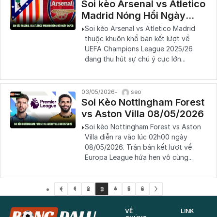
Soi kèo Arsenal vs Atletico
Madrid Nóng Hổi Ngày
06/05
Soi kèo Arsenal vs Atletico Madrid
thuộc khuôn khổ bán kết lượt về
UEFA Champions League 2025/26
đang thu hút sự chú ý cực lớn...
03/05/2026
seo
Soi Kèo Nottingham Forest
vs Aston Villa 08/05/2026
Soi kèo Nottingham Forest vs Aston
Villa diễn ra vào lúc 02h00 ngày
08/05/2026. Trận bán kết lượt về
Europa League hứa hẹn vô cùng...
1
2
4
5
6
3
VỀ
LINK