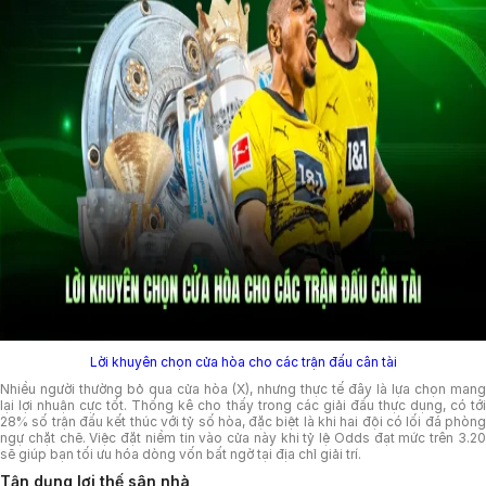
Lời khuyên chọn cửa hòa cho các trận đấu cân tài
Nhiều người thường bỏ qua cửa hòa (X), nhưng thực tế đây là lựa chọn mang
lại lợi nhuận cực tốt. Thống kê cho thấy trong các giải đấu thực dụng, có tới
28% số trận đấu kết thúc với tỷ số hòa, đặc biệt là khi hai đội có lối đá phòng
ngự chặt chẽ. Việc đặt niềm tin vào cửa này khi tỷ lệ Odds đạt mức trên 3.20
sẽ giúp bạn tối ưu hóa dòng vốn bất ngờ tại địa chỉ giải trí.
Tận dụng lợi thế sân nhà