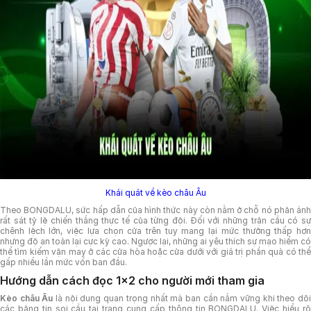
Khái quát về kèo châu Âu
Theo BONGDALU, sức hấp dẫn của hình thức này còn nằm ở chỗ nó phản ánh
rất sát tỷ lệ chiến thắng thực tế của từng đội. Đối với những trận cầu có sự
chênh lệch lớn, việc lựa chọn cửa trên tuy mang lại mức thưởng thấp hơn
nhưng độ an toàn lại cực kỳ cao. Ngược lại, những ai yêu thích sự mạo hiểm có
thể tìm kiếm vận may ở các cửa hòa hoặc cửa dưới với giá trị phần quà có thể
gấp nhiều lần mức vốn ban đầu.
Hướng dẫn cách đọc 1×2 cho người mới tham gia
Kèo châu Âu
là nội dung quan trọng nhất mà bạn cần nắm vững khi theo dõi
các bảng tin soi cầu tại trang cung cấp thông tin BONGDALU. Việc hiểu rõ