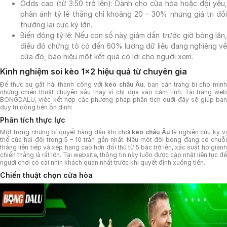
Odds cao (từ 3.50 trở lên): Dành cho cửa hòa hoặc đội yếu,
phản ánh tỷ lệ thắng chỉ khoảng 20 – 30% nhưng giá trị đổi
thưởng lại cực kỳ lớn.
Biến động tỷ lệ: Nếu con số này giảm dần trước giờ bóng lăn,
điều đó chứng tỏ có đến 60% lượng dữ liệu đang nghiêng về
cửa đó, báo hiệu một kết quả có lợi cho người xem.
Kinh nghiệm soi kèo 1×2 hiệu quả từ chuyên gia
Để thực sự gặt hái thành công với
kèo châu Âu
, bạn cần trang bị cho mình
những chiến thuật chuyên sâu thay vì chỉ dựa vào cảm tính. Tại trang web
BONGDALU, việc kết hợp các phương pháp phân tích dưới đây sẽ giúp bạn
duy trì dòng tiền ổn định:
Phân tích thực lực
Một trong những bí quyết hàng đầu khi chơi
kèo châu Âu
là nghiên cứu kỹ vị
thế của hai đội trong 5 – 10 trận gần nhất. Nếu một đội bóng đang có chuỗi
thắng liên tiếp và xếp hạng cao hơn đối thủ từ 5 bậc trở lên, xác suất họ giành
chiến thắng là rất lớn. Tại website, thông tin này luôn được cập nhật liên tục để
người chơi có cái nhìn khách quan nhất trước khi quyết định xuống tiền.
Chiến thuật chọn cửa hòa