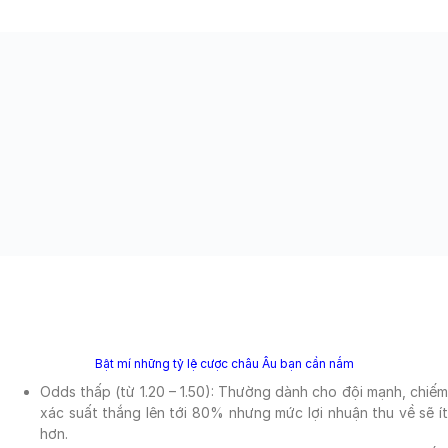
Bật mí những tỷ lệ cược châu Âu bạn cần nắm
Odds thấp (từ 1.20 – 1.50): Thường dành cho đội mạnh, chiếm
xác suất thắng lên tới 80% nhưng mức lợi nhuận thu về sẽ ít
hơn.