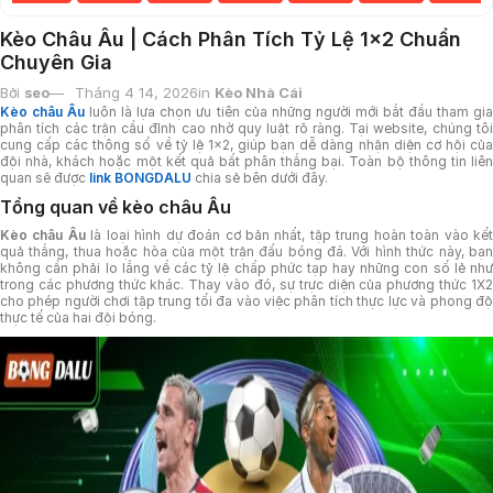
Kèo Châu Âu | Cách Phân Tích Tỷ Lệ 1×2 Chuẩn
Chuyên Gia
Bởi
seo
Tháng 4 14, 2026
in
Kèo Nhà Cái
Kèo châu Âu
luôn là lựa chọn ưu tiên của những người mới bắt đầu tham gia
phân tích các trận cầu đỉnh cao nhờ quy luật rõ ràng. Tại website, chúng tôi
cung cấp các thông số về tỷ lệ 1×2, giúp bạn dễ dàng nhận diện cơ hội của
đội nhà, khách hoặc một kết quả bất phân thắng bại. Toàn bộ thông tin liên
quan sẽ được
link BONGDALU
chia sẻ bên dưới đây.
Tổng quan về kèo châu Âu
Kèo châu Âu
là loại hình dự đoán cơ bản nhất, tập trung hoàn toàn vào kết
quả thắng, thua hoặc hòa của một trận đấu bóng đá. Với hình thức này, bạn
không cần phải lo lắng về các tỷ lệ chấp phức tạp hay những con số lẻ như
trong các phương thức khác. Thay vào đó, sự trực diện của phương thức 1X2
cho phép người chơi tập trung tối đa vào việc phân tích thực lực và phong độ
thực tế của hai đội bóng.