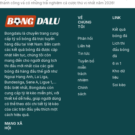
thành công và có những trải nghiệm cá cược thú vị nhất năm 2026!
VỀ
LINK
CHÚNG
TÔI
Kết quả
Bongdalu là chuyên trang cung
bóng đá
Phản hồi
cấp tỷ số bóng đá trực tuyến
Lịch thi
hàng đầu tại Việt Nam. Bên cạnh
Liên hệ
các kết quả bóng đá được cập
đấu bóng
Tin tức
nhật liên tục, chúng tôi còn
đá
mang đến cho người dùng lịch
Tuyên bố
6 in 1
thi đấu mới nhất của các giải
miễn
Kho dữ
bóng đá hàng đầu thế giới như
trách
Ngoại Hạng Anh, La Liga,
liệu
nhiệm
Bundesliga, Serie A, Ligue 1,....
Soi kèo
Đặc biệt nhất, Bongdalu còn
Chính
cung cấp tỷ lệ kèo miễn phí, với
sách
thiết kế dễ hiểu, giúp người dùng
có thể theo dõi chi tiết tỷ lệ kèo
của các trận đấu yêu thích một
cách hiệu quả.
MẠNG XÃ
HỘI