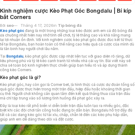
Kinh nghiệm cược Kèo Phạt Góc Bongdalu | Bí kíp
bắt Corners
Bởi
seo
Tháng 4 17, 2026
in
Tip bóng đá
Kèo phạt góc
đang là một trong những loại kèo được anh em cá độ bóng đá
ưa chuộng nhất hiện nay nhờ tính dễ chơi, tỷ lệ thắng cao và khả năng mang
lại lợi nhuận ổn định. Với kinh nghiệm cược kèo phạt góc được đúc kết từ thực
tế tại Bongdalu, bạn hoàn toàn có thể nâng cao hiệu quả cá cược của mình dù
là tân binh hay người chơi lâu năm.
Tại
Bongdalu
, kèo phạt góc được cập nhật liên tục với giao diện rõ ràng, dữ
liệu phong phú và tỷ lệ kèo cạnh tranh từ nhiều nhà cái uy tín. Bài viết này sẽ
chia sẻ toàn bộ kinh nghiệm thực chiến giúp bạn hiểu rõ và áp dụng thành
công kèo Corners.
Kèo phạt góc là gì?
Kèo phạt góc, hay còn gọi là Corner bet, là hình thức cá cược dự đoán tổng số
quả góc được thực hiện trong một trận đấu, hiệp đấu hoặc khoảng thời gian
cụ thể. Người chơi không cần quan tâm đến kết quả thắng thua của trận đấu
mà chỉ tập trung vào số lượng tình huống đá phạt góc xảy ra.
Đây là loại kèo rất phổ biến vì diễn biến trận đấu luôn tạo ra nhiều góc, đặc
biệt khi các đội chơi tấn công hoặc đang bị dẫn bàn. Bongdalu hỗ trợ đầy đủ
tất cả các dạng kèo góc từ tài xỉu, chấp, chẵn lẻ đến các kèo phụ hấp dẫn,
giúp anh em dễ dàng theo dõi và đặt cược.