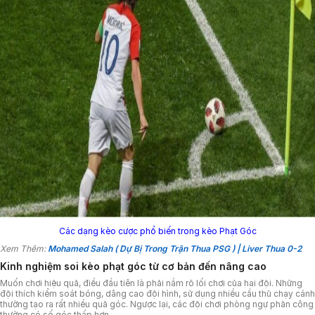
Các dạng kèo cược phổ biến trong kèo Phạt Góc
Xem Thêm:
Mohamed Salah ( Dự Bị Trong Trận Thua PSG ) | Liver Thua 0-2
Kinh nghiệm soi kèo phạt góc từ cơ bản đến nâng cao
Muốn chơi hiệu quả, điều đầu tiên là phải nắm rõ lối chơi của hai đội. Những
đội thích kiểm soát bóng, dâng cao đội hình, sử dụng nhiều cầu thủ chạy cánh
thường tạo ra rất nhiều quả góc. Ngược lại, các đội chơi phòng ngự phản công
thường có số góc thấp hơn.