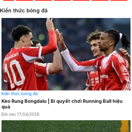
Kiến thức bóng đá
Kiến thức bóng đá
Kèo Rung Bongdalu | Bí quyết chơi Running Ball hiệu
quả
Bởi
seo
17/04/2026