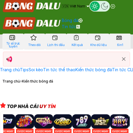
🇻🇳 Việt Nam
Bóng đá
Tin tức
Tỷ số trực
Theo dõi
Lịch thi đấu
Kết quả
Kho dữ liệu
6in1
tuyến
Trang chủ
Tips
Soi kèo
Tin tức thể thao
Kiến thức bóng đá
Tin tức C
Trang chủ
»
Kiến thức bóng đá
TOP NHÀ CÁI
UY TÍN
ƯỢC NGAY
CƯỢC NGAY
CƯỢC NGAY
CƯỢC NGAY
CƯỢC NGAY
CƯỢC NGAY
CƯỢC NGAY
C