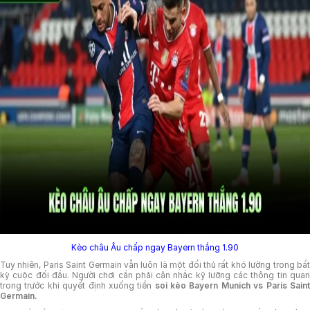
Kèo châu Âu chấp ngay Bayern thắng 1.90
Tuy nhiên, Paris Saint Germain vẫn luôn là một đối thủ rất khó lường trong bất
kỳ cuộc đối đầu. Người chơi cần phải cân nhắc kỹ lưỡng các thông tin quan
trọng trước khi quyết định xuống tiền
soi kèo Bayern Munich vs Paris Sain
Germain.