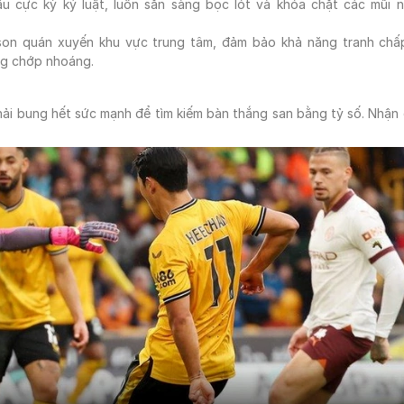
đấu cực kỳ kỷ luật, luôn sẵn sàng bọc lót và khóa chặt các mũi 
rson quán xuyến khu vực trung tâm, đảm bảo khả năng tranh chấ
ng chớp nhoáng.
hải bung hết sức mạnh để tìm kiếm bàn thắng san bằng tỷ số. Nhận