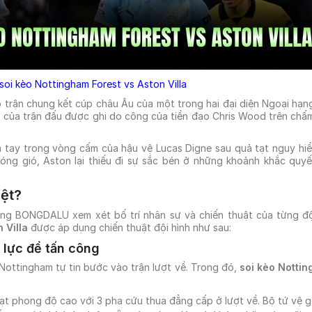
 soi kèo Nottingham Forest vs Aston Villa
 trận chung kết cúp châu Âu của một trong hai đại diện Ngoại hạn
hất của trận đấu được ghi do công của tiền đạo Chris Wood trên chấ
m tay trong vòng cấm của hậu vệ Lucas Digne sau quả tạt nguy hi
sóng gió, Aston lại thiếu đi sự sắc bén ở những khoảnh khắc quyế
iệt?
ng BONGDALU xem xét bố trí nhân sự và chiến thuật của từng độ
n Villa
được áp dụng chiến thuật đội hình như sau:
 lực để tấn công
 Nottingham tự tin bước vào trận lượt về. Trong đó,
soi kèo Notti
 phong độ cao với 3 pha cứu thua đẳng cấp ở lượt về. Bộ tứ vệ g