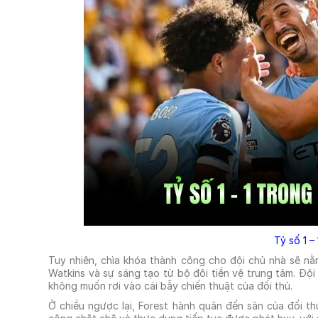
Tỷ số 1 – 
Tuy nhiên, chìa khóa thành công cho đội chủ nhà sẽ nằ
Watkins và sự sáng tạo từ bộ đôi tiền vệ trung tâm. Đội
không muốn rơi vào cái bẫy chiến thuật của đối thủ.
Ở chiều ngược lại, Forest hành quân đến sân của đối th