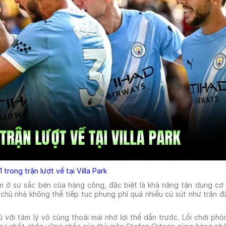
1 trong trận lượt về tại Villa Park
m ở sự sắc bén của hàng công, đặc biệt là khả năng tận dụng cơ h
 chủ nhà không thể tiếp tục phung phí quá nhiều cú sút như trận đ
ủ với tâm lý vô cùng thoải mái nhờ lợi thế dẫn trước. Lối chơi ph