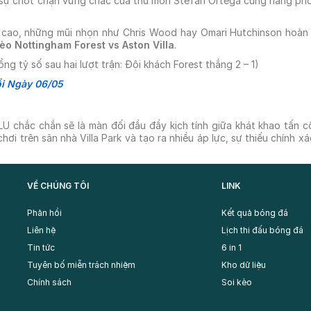
i sự chốt chặn vững chắc của thủ môn Stefan Ortega cùng hàng ph
 cao, những mũi nhọn như Chris Wood hay Omari Hutchinson hoàn
èo Nottingham Forest vs Aston Villa
.
ổng tỷ số sau hai lượt trận: Đội khách Forest thắng 2 – 1)
ổi Ngày 06/05
 chắc chắn sẽ là màn đối đầu đầy kịch tính giữa khát khao tấn cô
ơi trên sân nhà Villa Park và tạo ra nhiều áp lực, sự thiếu chính x
VỀ CHÚNG TÔI
LINK
Phản hồi
Kết quả bóng đá
Liên hệ
Lịch thi đấu bóng đá
Tin tức
6 in 1
Tuyên bố miễn trách nhiệm
Kho dữ liệu
Chính sách
Soi kèo