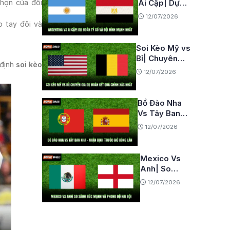
Ai Cập| Dự
nhọn của đối
Đoán Tỷ Số
12/07/2026
Và Đội Hình
p tay đôi và
Mạnh Nhất
Soi Kèo Mỹ vs
Bỉ| Chuyên
 định
soi kèo
Gia Dự Đoán
12/07/2026
Kết Quả Chính
Xác Nhất
Bồ Đào Nha
Vs Tây Ban
Nha – Nhận
12/07/2026
Định Trước
Giờ Bóng Lăn
Mexico Vs
Anh| So
Sánh Sức
12/07/2026
Mạnh Và
Phong Độ
Hai Đội