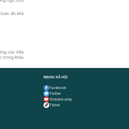
òng ngự chơi
 toàn đủ khả
ng của Villa
ác trong khâu
MẠNG XÃ HỘI
Facebook
Twitter
Youtube-play
Tiktok