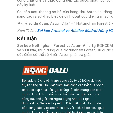
công chặt chẽ và thực dụng tiếp tục được phát huy, vớ
đầy kỷ luật.
Chỉ cần một thoáng sơ hở của hàng thủ Aston khi dâng
năng tạo ra sự khác biệt để định đoạt cục diện trận
soi k
=>>Tỷ số dự đoán:
Aston Villa 1 – 1 Nottingham Forest (T
Xem Thêm:
Soi kèo Arsenal vs Atletico Madrid Nóng H
Kết luận
Soi kèo Nottingham Forest vs Aston Villa
tại BONGDALU
và sự lì lợm, thực dụng của Nottingham Forest. Dù được ch
dứt điểm có thể sẽ khiến Aston phải trả giá.
Bongdalu là chuyên trang cung cấp tỷ số bóng đá trực
tuyến hàng đầu tại Việt Nam. Bên cạnh các kết quả bóng
đá được cập nhật liên tục, chúng tôi còn mang đến cho
người dùng lịch thi đấu mới nhất của các giải bóng đá
hàng đầu thế giới như Ngoại Hạng Anh, La Liga,
Bundesliga, Serie A, Ligue 1,.... Đặc biệt nhất, Bongdalu
còn cung cấp tỷ lệ kèo miễn phí, với thiết kế dễ hiểu, giúp
người dùng có thể theo dõi chi tiết tỷ lệ kèo của các trận