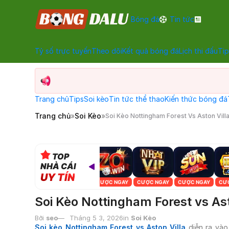
Bóng đá
Tin tức
Tỷ số trực tuyến
Theo dõi
Kết quả bóng đá
Lịch thi đấu
Tip
Trang chủ
Tips
Soi kèo
Tin tức thể thao
Kiến thức bóng đá
Trang chủ
»
Soi Kèo
»
Soi Kèo Nottingham Forest Vs Aston Vil
TOP
NHÀ CÁI
UY TÍN
CƯỢC NGAY
CƯỢC NGAY
CƯỢC NGAY
CƯỢC NGAY
CƯỢC NGAY
CƯỢC 
Soi Kèo Nottingham Forest vs As
Bởi
seo
Tháng 5 3, 2026
in
Soi Kèo
Soi kèo Nottingham Forest vs Aston Villa
diễn ra vào