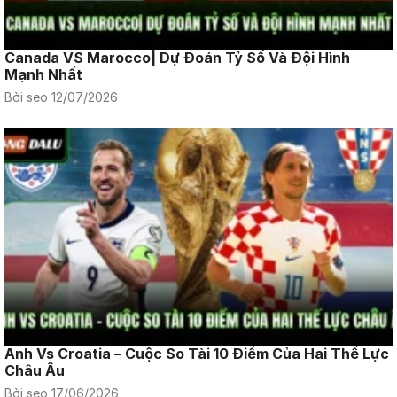
Canada VS Marocco| Dự Đoán Tỷ Số Và Đội Hình
Mạnh Nhất
Bởi
seo
12/07/2026
Anh Vs Croatia – Cuộc So Tài 10 Điểm Của Hai Thế Lực
Châu Âu
Bởi
seo
17/06/2026