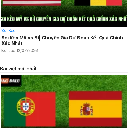
Soi Kèo
Soi Kèo Mỹ vs Bỉ| Chuyên Gia Dự Đoán Kết Quả Chính
Xác Nhất
Bởi
seo
12/07/2026
Bài viết mới nhất