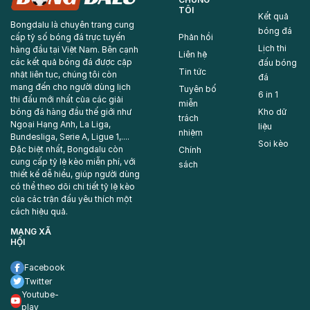
TÔI
Kết quả
Bongdalu là chuyên trang cung
bóng đá
Phản hồi
cấp tỷ số bóng đá trực tuyến
Lịch thi
hàng đầu tại Việt Nam. Bên cạnh
Liên hệ
các kết quả bóng đá được cập
đấu bóng
Tin tức
nhật liên tục, chúng tôi còn
đá
mang đến cho người dùng lịch
Tuyên bố
6 in 1
thi đấu mới nhất của các giải
miễn
Kho dữ
bóng đá hàng đầu thế giới như
trách
Ngoại Hạng Anh, La Liga,
liệu
nhiệm
Bundesliga, Serie A, Ligue 1,....
Soi kèo
Đặc biệt nhất, Bongdalu còn
Chính
cung cấp tỷ lệ kèo miễn phí, với
sách
thiết kế dễ hiểu, giúp người dùng
có thể theo dõi chi tiết tỷ lệ kèo
của các trận đấu yêu thích một
cách hiệu quả.
MẠNG XÃ
HỘI
Facebook
Twitter
Youtube-
play