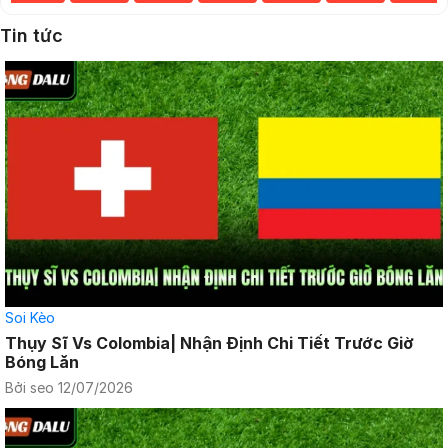
Tin tức
Soi Kèo
Thụy Sĩ Vs Colombia| Nhận Định Chi Tiết Trước Giờ
Bóng Lăn
Bởi
seo
12/07/2026