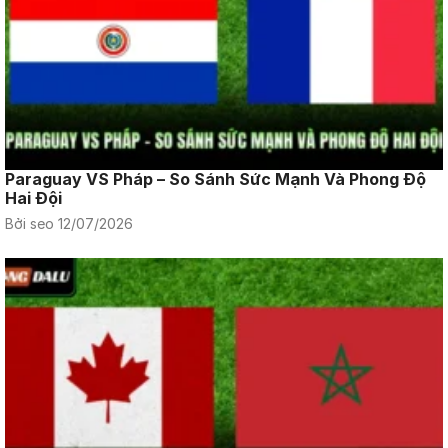
Paraguay VS Pháp – So Sánh Sức Mạnh Và Phong Độ
Hai Đội
Bởi
seo
12/07/2026