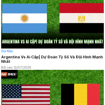
Soi Kèo
Argentina Vs Ai Cập| Dự Đoán Tỷ Số Và Đội Hình Mạnh
Nhất
Bởi
seo
12/07/2026