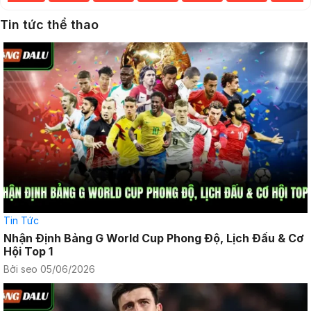
Tin tức thể thao
Tin Tức
Nhận Định Bảng G World Cup Phong Độ, Lịch Đấu & Cơ
Hội Top 1
Bởi
seo
05/06/2026