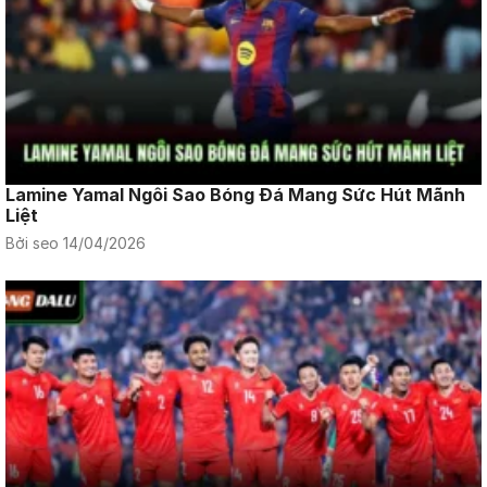
Lamine Yamal Ngôi Sao Bóng Đá Mang Sức Hút Mãnh
Liệt
Bởi
seo
14/04/2026