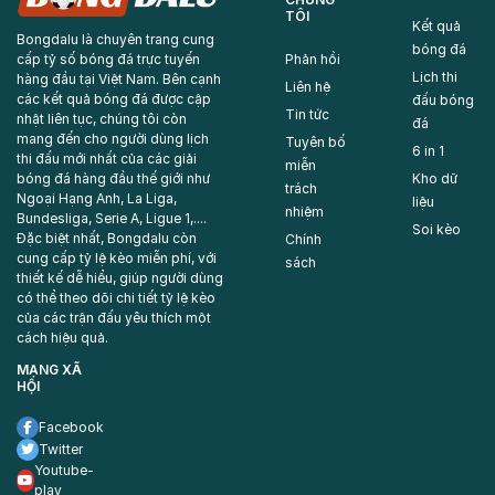
TÔI
Kết quả
Bongdalu là chuyên trang cung
bóng đá
Phản hồi
cấp tỷ số bóng đá trực tuyến
Lịch thi
hàng đầu tại Việt Nam. Bên cạnh
Liên hệ
các kết quả bóng đá được cập
đấu bóng
Tin tức
nhật liên tục, chúng tôi còn
đá
mang đến cho người dùng lịch
Tuyên bố
6 in 1
thi đấu mới nhất của các giải
miễn
Kho dữ
bóng đá hàng đầu thế giới như
trách
Ngoại Hạng Anh, La Liga,
liệu
nhiệm
Bundesliga, Serie A, Ligue 1,....
Soi kèo
Đặc biệt nhất, Bongdalu còn
Chính
cung cấp tỷ lệ kèo miễn phí, với
sách
thiết kế dễ hiểu, giúp người dùng
có thể theo dõi chi tiết tỷ lệ kèo
của các trận đấu yêu thích một
cách hiệu quả.
MẠNG XÃ
HỘI
Facebook
Twitter
Youtube-
play